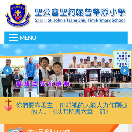
MENU
你們要靠著主，倚賴祂的大能大力作剛強
的人。《以弗所書六章十節》