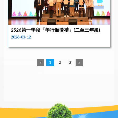
2526第一學段「學行頒獎禮」(二至三年級)
2026-03-12
«
1
2
3
»