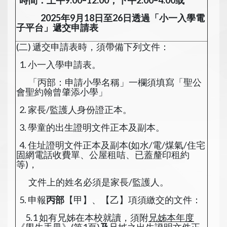
時間：上午9:00–12:00，下午2:00–4:00或
2025年9月18日至26日透過「小一入學電
子平台」遞交申請表
(二) 遞交申請表時，須帶備下列文件：
1. 小一入學申請表。
「丙部：申請小學名稱」一欄須填寫「聖公
會聖約翰曾肇添小學」
2. 家長/監護人身份證正本。
3. 學童的出生證明文件正本及副本。
4. 住址證明文件正本及副本(如水/電/煤氣/住宅
固網電話收費單、公屋租咭、已蓋釐印租約
等)，
文件上的姓名必須是家長/監護人。
5. 申報
丙部
【甲】、【乙】項須繳交的文件：
5.1 如有兄姊在本校就讀，須附
兄姊本年度