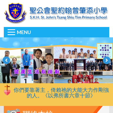
MENU
你們要靠著主，倚賴祂的大能大力作剛強
的人。《以弗所書六章十節》