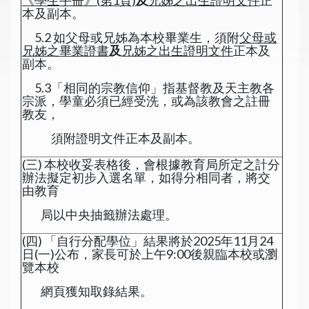
《學生手冊》(第1頁)
及
兄姊之出生
證明文件
正
本及副本。
5.2 如父母或兄姊為本校畢業生，須附
父母或
兄姊之畢業證書
及
兄姊之出生證明
文件
正本及
副本。
5.3「相同的宗教信仰」指基督教及天主教各
宗派，學童必須已經受洗，或為該教會之註冊
教友，
須附證明文件正本及副本。
(三) 本校收妥表格後，會根據教育局所定之計分
辦法擬定初步入選名單，如得分相同者，將交
由教育
局以中央抽籤辦法處理。
(四) 「自行分配學位」結果將於2025年11月24
日(一)公布，家長可於上午9:00後親臨本校或瀏
覽本校
網頁獲知取錄結果。