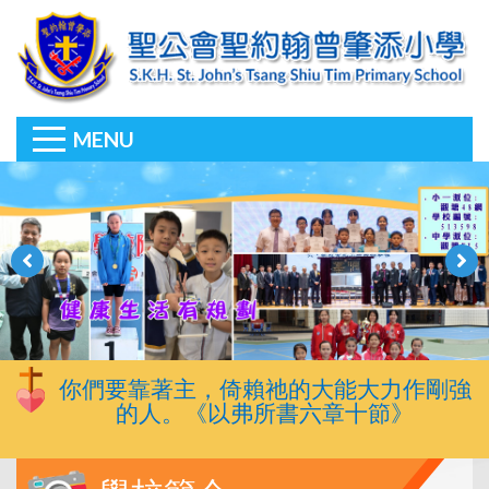
MENU
你們要靠著主，倚賴祂的大能大力作剛強
的人。《以弗所書六章十節》