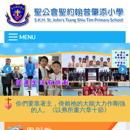
MENU
你們要靠著主，倚賴祂的大能大力作剛強
的人。《以弗所書六章十節》