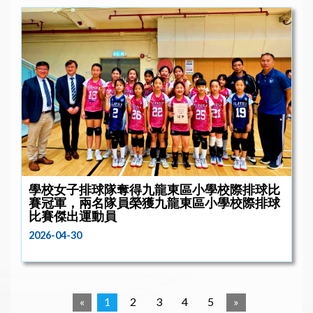
學校女子排球隊奪得九龍東區小學校際排球比
賽冠軍，兩名隊員榮獲九龍東區小學校際排球
比賽傑出運動員
2026-04-30
«
1
2
3
4
5
»