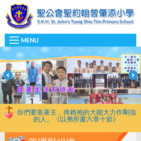
MENU
你們要靠著主，倚賴祂的大能大力作剛強
的人。《以弗所書六章十節》