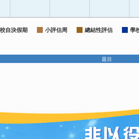
校自決假期
小評估周
總結性評估
學
题目