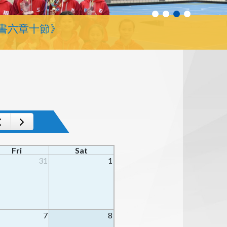
書六章十節》
Fri
Sat
31
1
7
8