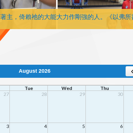
靠著主，倚賴祂的大能大力作剛強的人。《以弗所
August 2026
Tue
Wed
Thu
27
28
29
30
3
4
5
6