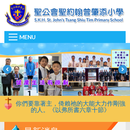
MENU
你們要靠著主，倚賴祂的大能大力作剛強
的人。《以弗所書六章十節》