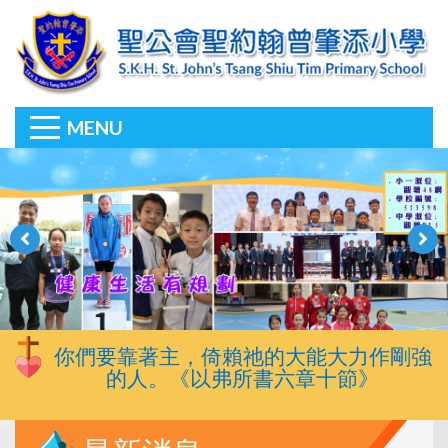
MENU
你們要靠著主，倚賴祂的大能大力作剛強
的人。《以弗所書六章十節》