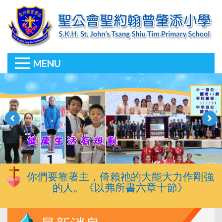
MENU
你們要靠著主，倚賴祂的大能大力作剛強
的人。《以弗所書六章十節》