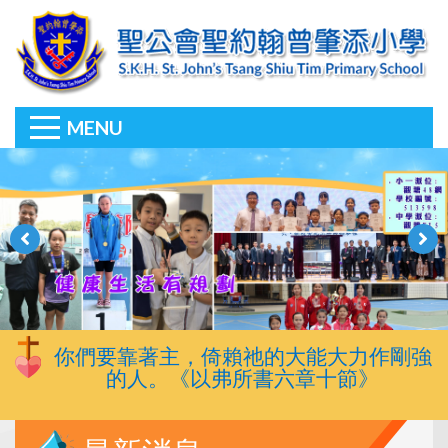
MENU
你們要靠著主，倚賴祂的大能大力作剛強
的人。《以弗所書六章十節》