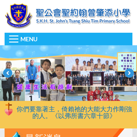
MENU
你們要靠著主，倚賴祂的大能大力作剛強
的人。《以弗所書六章十節》