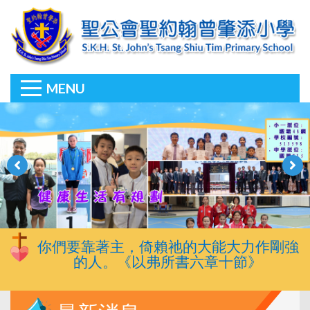
MENU
你們要靠著主，倚賴祂的大能大力作剛強
的人。《以弗所書六章十節》