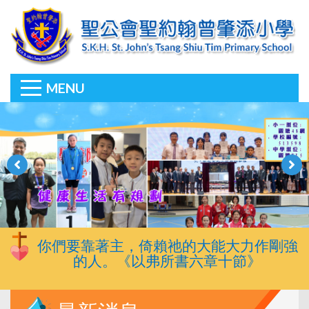
MENU
你們要靠著主，倚賴祂的大能大力作剛強
的人。《以弗所書六章十節》