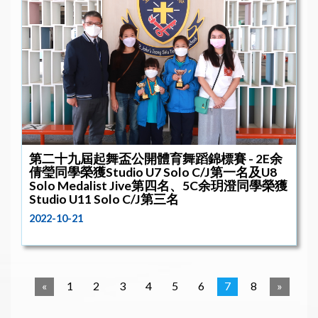
第二十九屆起舞盃公開體育舞蹈錦標賽 - 2E余
倩瑩同學榮獲Studio U7 Solo C/J第一名及U8
Solo Medalist Jive第四名、5C余玥澄同學榮獲
Studio U11 Solo C/J第三名
2022-10-21
«
1
2
3
4
5
6
7
8
»