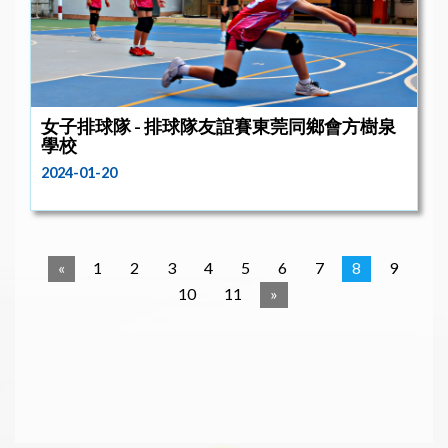
女子排球隊 - 排球隊友誼賽東莞同鄉會方樹泉
學校
2024-01-20
«
1
2
3
4
5
6
7
8
9
10
11
»