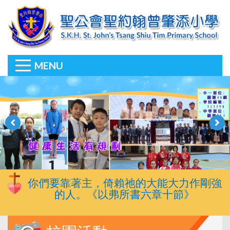
MENU
你們要靠著主，倚賴祂的大能大力作剛強
的人。《以弗所書六章十節》