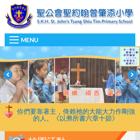
MENU
你們要靠著主，倚賴祂的大能大力作剛強
的人。《以弗所書六章十節》