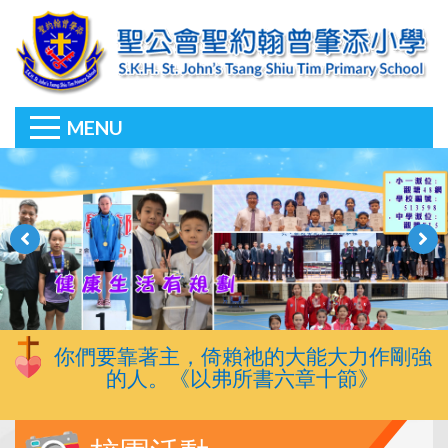
MENU
你們要靠著主，倚賴祂的大能大力作剛強
的人。《以弗所書六章十節》