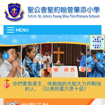
MENU
你們要靠著主，倚賴祂的大能大力作剛強
的人。《以弗所書六章十節》