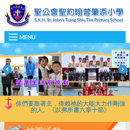
MENU
你們要靠著主，倚賴祂的大能大力作剛強
的人。《以弗所書六章十節》