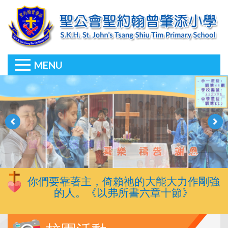
MENU
你們要靠著主，倚賴祂的大能大力作剛強
的人。《以弗所書六章十節》