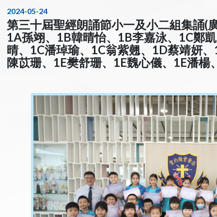
2024-05-24
第三十屆聖經朗誦節小一及小二組集誦(廣東
1A孫翊、1B韓晴怡、1B李嘉泳、1C鄭
晴、1C潘琸瑜、1C翁紫翹、1D蔡靖妍、
陳苡珊、1E樊舒珊、1E魏心儀、1E潘楊