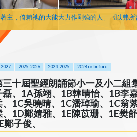
靠著主，倚賴祂的大能大力作剛強的人。《以弗所
-2027
2025-2026
2024-2025
2024 or before
第三十屆聖經朗誦節小一及小二組集誦(
子磊、1A孫翊、1B韓晴怡、1B李
柔、1C吳曉晴、1C潘琸瑜、1C翁
媃、1D鄭婧雅、1E陳苡珊、1E樊
1E鄭子俊、