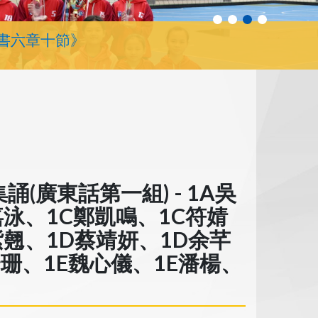
書六章十節》
廣東話第一組) - 1A吳
嘉泳、1C鄭凱鳴、1C符婧
紫翹、1D蔡靖妍、1D余芊
舒珊、1E魏心儀、1E潘楊、