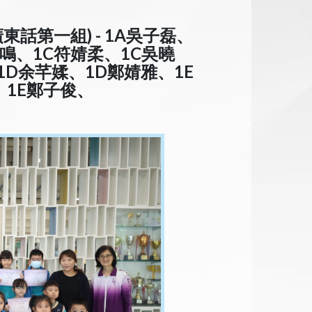
話第一組) - 1A吳子磊、
凱鳴、1C符婧柔、1C吳曉
1D余芊媃、1D鄭婧雅、1E
、1E鄭子俊、