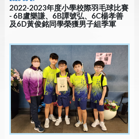
2022-2023年度小學校際羽毛球比賽
- 6B盧樂謙、6B譚號弘、6C楊孝善
及6D黃俊銘同學榮獲男子組季軍