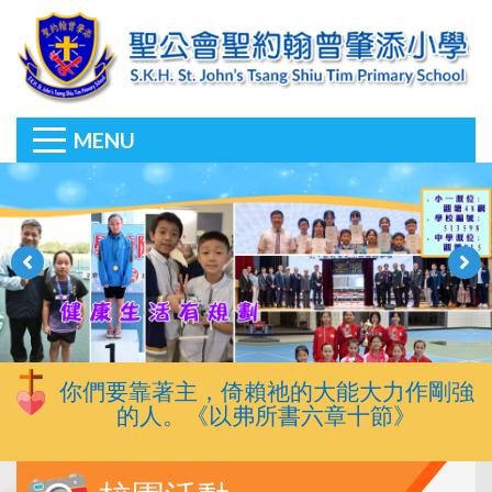
MENU
你們要靠著主，倚賴祂的大能大力作剛強
的人。《以弗所書六章十節》