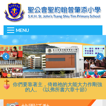
MENU
你們要靠著主，倚賴祂的大能大力作剛強
的人。《以弗所書六章十節》